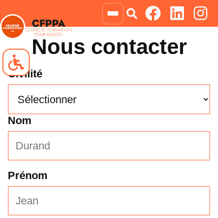
Nous contacter
Civilité
Navigation clavier
Blocs animés
Nom
Niveau de gris
Négatif
Prénom
Liens soulignés
Grossir