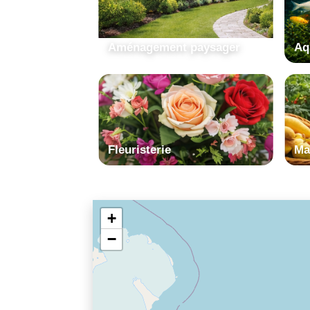
Aménagement paysager
Aq
Fleuristerie
Ma
+
−