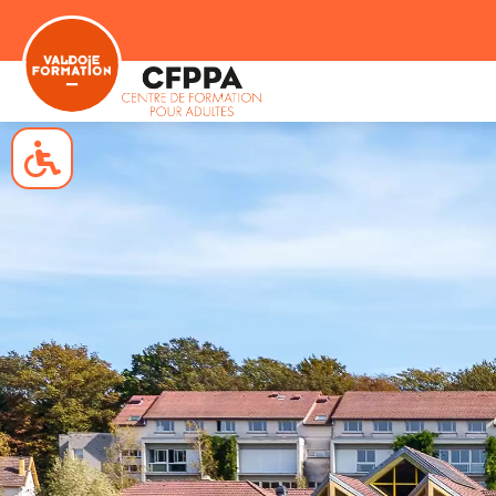
Navigation clavier
Blocs animés
Niveau de gris
Négatif
Liens soulignés
Grossir