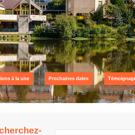
ions à la une
Prochaines dates
Témoignag
echerchez-
Rechercher une formation