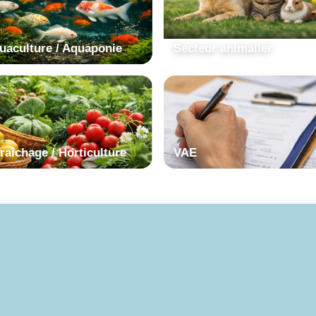
uaculture / Aquaponie
Secteur animalier
raîchage / Horticulture
VAE