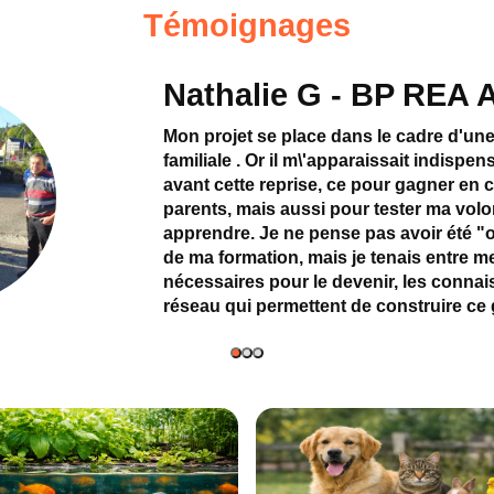
Témoignages
lie G - BP REA Aquaculture
se place dans le cadre d'une reprise de structure
Or il m\'apparaissait indispensable de "voir ailleurs "
 reprise, ce pour gagner en crédibilité aux yeux de me
is aussi pour tester ma volonté et surtout pour
Je ne pense pas avoir été "opérationnelle" au sortir
tion, mais je tenais entre mes mains les outils
 pour le devenir, les connaissances théoriques et le
permettent de construire ce genre de projet.