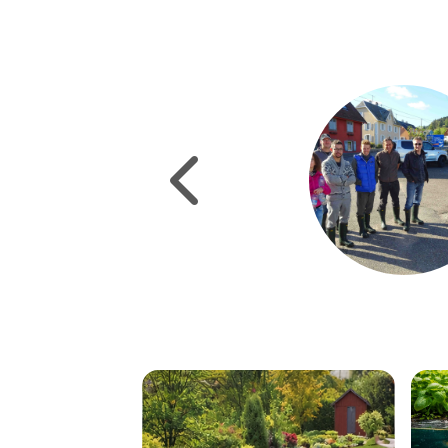
Natha
Mon projet 
familiale . 
avant cette
parents, ma
apprendre. 
de ma forma
nécessaires
réseau qui 