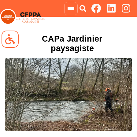
CAPa Jardinier
paysagiste
Navigation clavier
Blocs animés
Niveau de gris
Négatif
Liens soulignés
Grossir