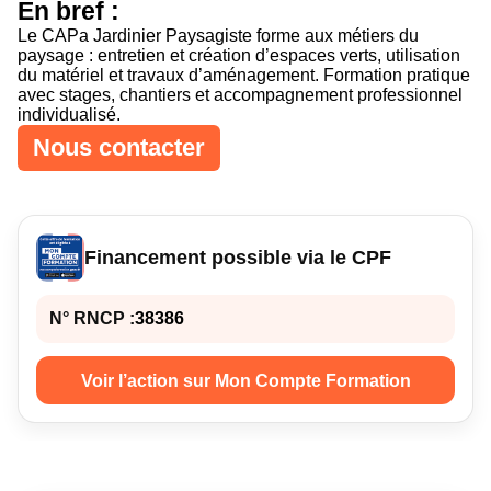
En bref :
Curseur noir
Curseur blanc
Le CAPa Jardinier Paysagiste forme aux métiers du
paysage : entretien et création d’espaces verts, utilisation
du matériel et travaux d’aménagement. Formation pratique
avec stages, chantiers et accompagnement professionnel
individualisé.
Titres soulignés
Info-bulles
Nous contacter
Financement possible via le CPF
N° RNCP :
38386
Voir l’action sur Mon Compte Formation