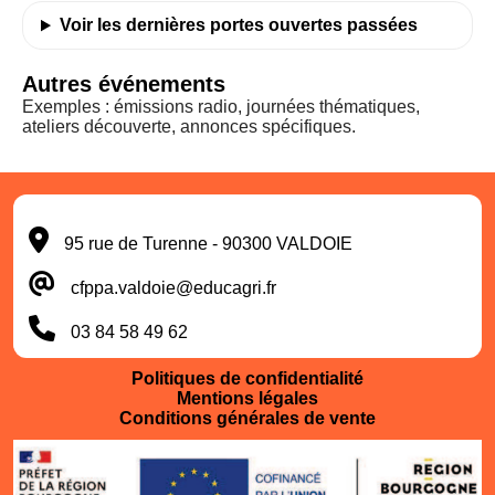
Voir les dernières portes ouvertes passées
Curseur noir
Curseur blanc
Autres événements
Exemples : émissions radio, journées thématiques,
Titres soulignés
Info-bulles
ateliers découverte, annonces spécifiques.
95 rue de Turenne - 90300 VALDOIE
cfppa.valdoie@educagri.fr
03 84 58 49 62
Politiques de confidentialité
Mentions légales
Conditions générales de vente