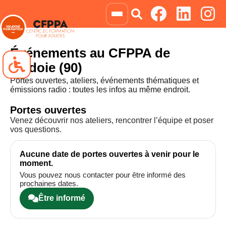
Événements au CFPPA de
Valdoie (90)
Portes ouvertes, ateliers, événements thématiques et
émissions radio : toutes les infos au même endroit.
Portes ouvertes
Navigation clavier
Blocs animés
Venez découvrir nos ateliers, rencontrer l’équipe et poser
vos questions.
Aucune date de portes ouvertes à venir pour le
Niveau de gris
Négatif
moment.
Vous pouvez nous contacter pour être informé des
prochaines dates.
Être informé
Liens soulignés
Grossir