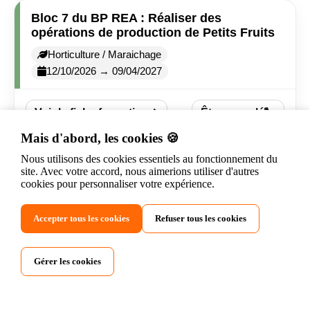
Bloc 7 du BP REA : Réaliser des
opérations de production de Petits Fruits
Horticulture / Maraichage
12/10/2026 → 09/04/2027
Voir la fiche formation
Être rappelé
Mais d'abord, les cookies 🍪
Nous utilisons des cookies essentiels au fonctionnement du
Bloc 7 du BP REA - Technique Vente
site. Avec votre accord, nous aimerions utiliser d'autres
Aquariophilie
cookies pour personnaliser votre expérience.
Secteur animalier
12/10/2026 → 09/04/2027
Accepter tous les cookies
Refuser tous les cookies
Voir la fiche formation
Être rappelé
Gérer les cookies
Bloc 6 du BP REA - Transformation des