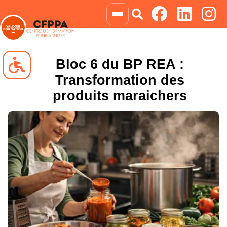
Bloc 6 du BP REA :
Transformation des
produits maraichers
Navigation clavier
Blocs animés
Niveau de gris
Négatif
Liens soulignés
Grossir