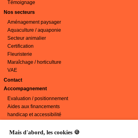
Témoignage
Nos secteurs
Aménagement paysager
Aquaculture / aquaponie
Secteur animalier
Certification
Fleuristerie
Maraîchage / horticulture
VAE
Contact
Accompagnement
Evaluation / positionnement
Aides aux financements
handicap et accessibilité
Démarche qualité
Offres d'emploi
Mais d'abord, les cookies 🍪