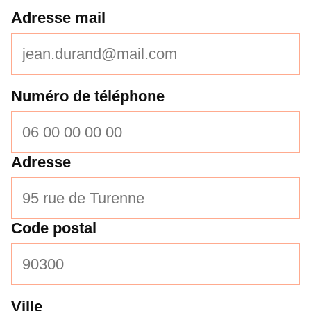
Adresse mail
Curseur noir
Curseur blanc
Titres soulignés
Info-bulles
Numéro de téléphone
Adresse
Code postal
Ville