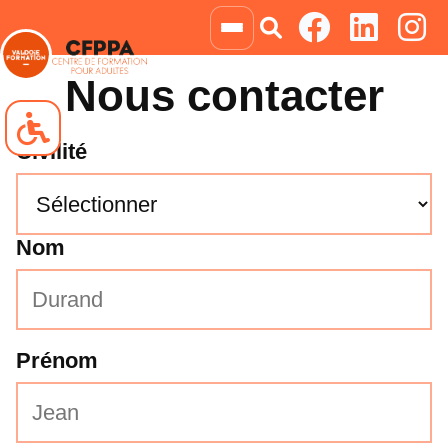
Nous contacter
Civilité
Navigation clavier
Blocs animés
Nom
Niveau de gris
Négatif
Prénom
Liens soulignés
Grossir