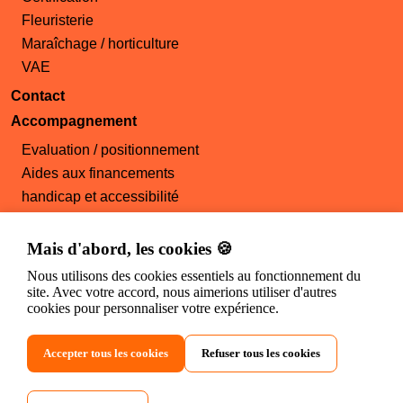
Fleuristerie
Maraîchage / horticulture
VAE
Contact
Accompagnement
Evaluation / positionnement
Aides aux financements
handicap et accessibilité
Démarche qualité
Offres d'emploi
Mais d'abord, les cookies 🍪
Payer votre formation en ligne
Nous utilisons des cookies essentiels au fonctionnement du
site. Avec votre accord, nous aimerions utiliser d'autres
Vie au CFPPA
cookies pour personnaliser votre expérience.
Qui sommes-nous ?
Infos pratique
Accepter tous les cookies
Refuser tous les cookies
Campus labellisé
Actualités